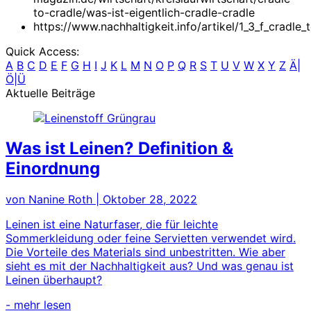
to-cradle/was-ist-eigentlich-cradle-cradle
https://www.nachhaltigkeit.info/artikel/1_3_f_cradle_
Quick Access:
A
B
C
D
E
F
G
H
I
J
K
L
M
N
O
P
Q
R
S
T
U
V
W
X
Y
Z
Ä|
Ö|Ü
Aktuelle Beiträge
Was ist Leinen? Definition &
Einordnung
von Nanine Roth
|
Oktober 28, 2022
Leinen ist eine Naturfaser, die für leichte
Sommerkleidung oder feine Servietten verwendet wird.
Die Vorteile des Materials sind unbestritten. Wie aber
sieht es mit der Nachhaltigkeit aus? Und was genau ist
Leinen überhaupt?
- mehr lesen