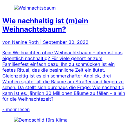
Wie nachhaltig ist (m)ein
Weihnachtsbaum?
von Nanine Roth
|
September 30, 2022
Kein Weihnachten ohne Weihnachtsbaum – aber ist das
eigentlich nachhaltig? Für viele gehört er zum
Familienfest einfach dazu: Ihn zu schmücken ist ein
festes Ritual, das die besinnliche Zeit einläutet.
Gleichzeitig ist es ein schmerzhafter Anblick, drei
Wochen später all die Bäume am Straßenrand liegen zu
sehen. Da stellt sich durchaus die Frage: Wie nachhaltig
kann ist es, jährlich 30 Millionen Bäume zu fällen – allein
für die Weihnachtszeit?
- mehr lesen