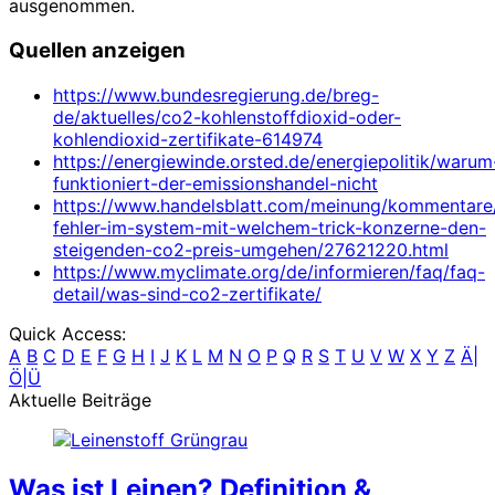
ausgenommen.
Quellen anzeigen
https://www.bundesregierung.de/breg-
de/aktuelles/co2-kohlenstoffdioxid-oder-
kohlendioxid-zertifikate-614974
https://energiewinde.orsted.de/energiepolitik/warum
funktioniert-der-emissionshandel-nicht
https://www.handelsblatt.com/meinung/kommentar
fehler-im-system-mit-welchem-trick-konzerne-den-
steigenden-co2-preis-umgehen/27621220.html
https://www.myclimate.org/de/informieren/faq/faq-
detail/was-sind-co2-zertifikate/
Quick Access:
A
B
C
D
E
F
G
H
I
J
K
L
M
N
O
P
Q
R
S
T
U
V
W
X
Y
Z
Ä|
Ö|Ü
Aktuelle Beiträge
Was ist Leinen? Definition &