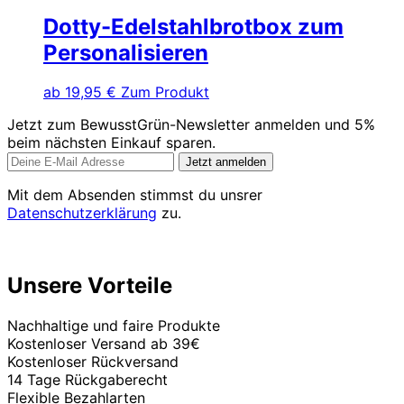
Dotty-Edelstahlbrotbox zum
Personalisieren
Dieses
ab
19,95
€
Zum Produkt
Produkt
Jetzt zum BewusstGrün-Newsletter anmelden und 5%
weist
beim nächsten Einkauf sparen.
mehrere
Varianten
auf.
Mit dem Absenden stimmst du unsrer
Die
Datenschutzerklärung
zu.
Optionen
können
auf
der
Unsere Vorteile
Produktseite
gewählt
Nachhaltige und faire Produkte
werden
Kostenloser Versand ab 39€
Kostenloser Rückversand
14 Tage Rückgaberecht
Flexible Bezahlarten