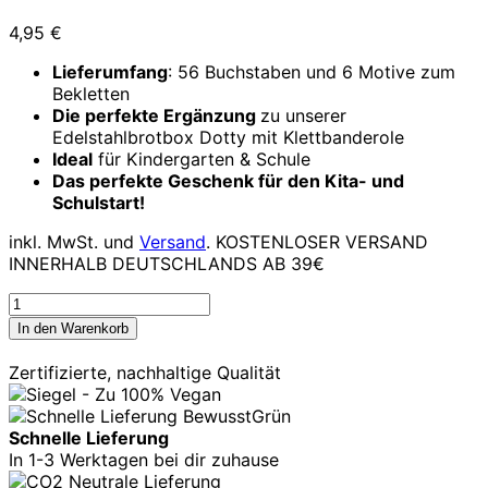
4,95
€
Lieferumfang
: 56 Buchstaben und 6 Motive zum
Bekletten
Die perfekte Ergänzung
zu unserer
Edelstahlbrotbox Dotty mit Klettbanderole
Ideal
für Kindergarten & Schule
Das perfekte Geschenk für den Kita- und
Schulstart!
inkl. MwSt.
und
Versand
. KOSTENLOSER VERSAND
INNERHALB DEUTSCHLANDS AB 39€
Buchstaben-
DOTTYS:
In den Warenkorb
Individualisiere
deine
Zertifizierte, nachhaltige Qualität
Brotbox!
Menge
Schnelle Lieferung
In 1-3 Werktagen bei dir zuhause